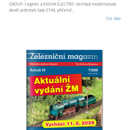
GROUP, Cegelec a EKOVA ELECTRIC nechává modernizovat
devět jednotek řady ET40, přičemž...
číst dále