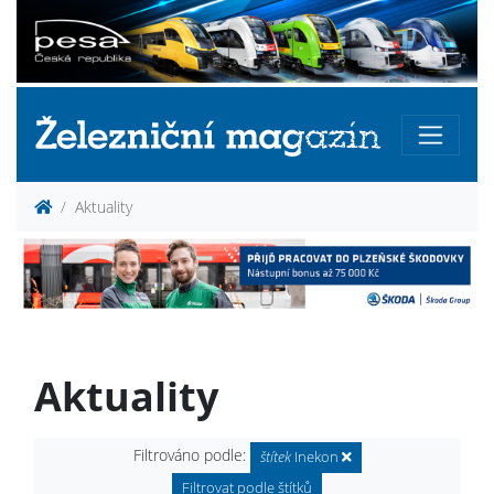
Aktuality
Aktuality
Filtrováno podle:
štítek
Inekon
Filtrovat podle štítků