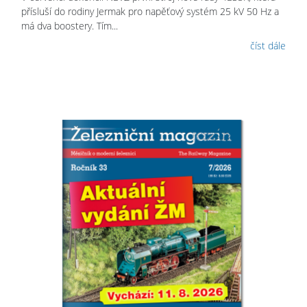
přísluší do rodiny Jermak pro napěťový systém 25 kV 50 Hz a
má dva boostery. Tím...
číst dále