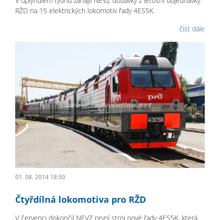
V uplynulém týdnu zahájil NEVZ dodávky z letošní objednávky
RŽD na 15 elektrických lokomotiv řady 4ES5K.
číst dále
01. 08. 2014 18:50
Čtyřdílná lokomotiva pro RŽD
V červenci dokončil NEVZ první stroj nové řady 4ES5K, která