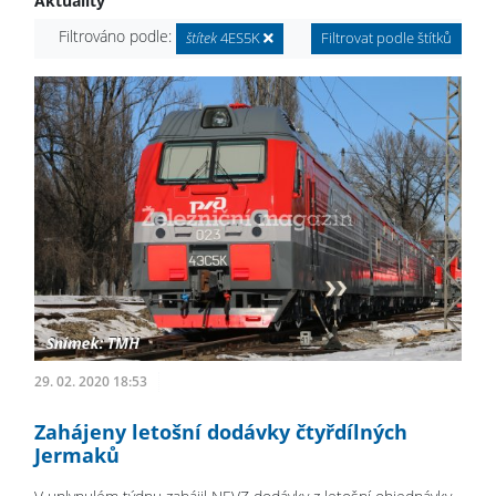
Aktuality
Filtrováno podle:
štítek
4ES5K
Filtrovat podle štítků
29. 02. 2020 18:53
Zahájeny letošní dodávky čtyřdílných
Jermaků