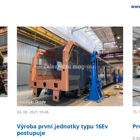
04. 08. 2021 10:46
15. 
Výroba první jednotky typu 16Ev
Pr
postupuje
V s