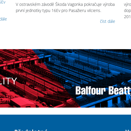
6Ev
V ostravském závodě Škoda Vagonka pokračuje výroba
výr
první jednotky typu 16Ev pro Pasažieru vilciens.
dopr
201
 dále
číst dále