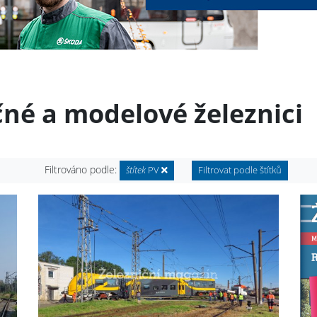
čné a modelové železnici
Filtrováno podle:
štítek
PV
Filtrovat podle štítků