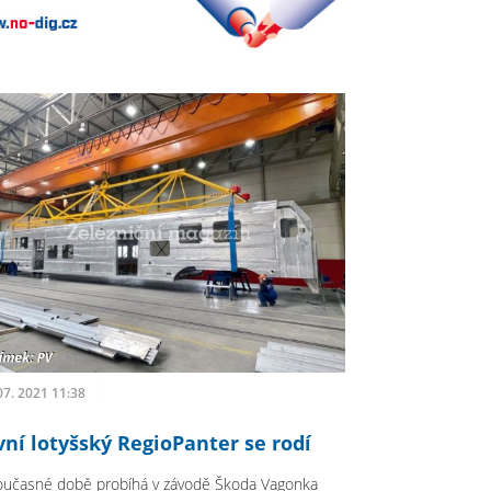
07. 2021 11:38
vní lotyšský RegioPanter se rodí
oučasné době probíhá v závodě Škoda Vagonka