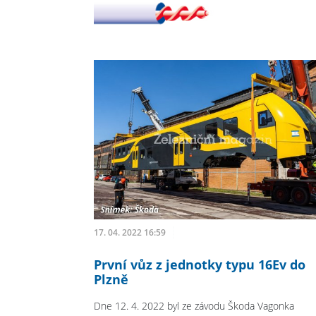
17. 04. 2022 16:59
První vůz z jednotky typu 16Ev do
Plzně
Dne 12. 4. 2022 byl ze závodu Škoda Vagonka