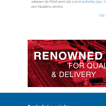
odvezen do Plzně první vůz z
první jednotky typu 1
pro Pasažieru vilciens.
číst