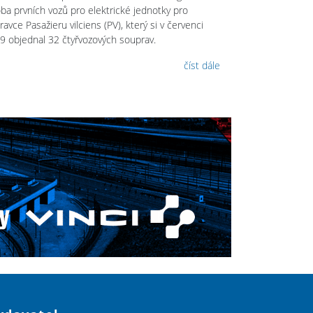
oba prvních vozů pro elektrické jednotky pro
avce Pasažieru vilciens (PV), který si v červenci
9 objednal 32 čtyřvozových souprav.
číst dále