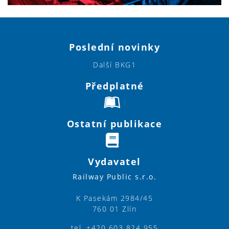
Poslední novinky
Další BKG1
Předplatné
Ostatní publikace
Vydavatel
Railway Public s.r.o.
K Pasekám 2984/45
760 01 Zlín
tel. +420 603 824 955