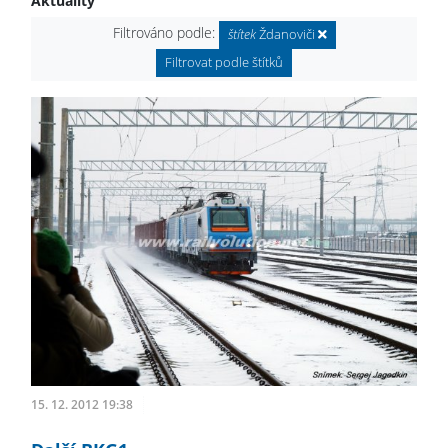
Aktuality
Filtrováno podle:
štítek
Ždanoviči
Filtrovat podle štítků
15. 12. 2012 19:38