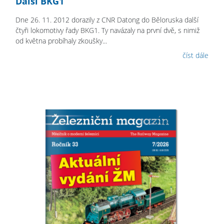
Další BKG1
Dne 26. 11. 2012 dorazily z CNR Datong do Běloruska další
čtyři lokomotivy řady BKG1. Ty navázaly na první dvě, s nimiž
od května probíhaly zkoušky...
číst dále