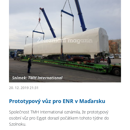
20. 12. 2019 21:31
Prototypový vůz pro ENR v Maďarsku
Společnost TMH International oznámila, že prototypový
osobní vůz pro Egypt dorazil počátkem tohoto týdne do
Szolnoku.