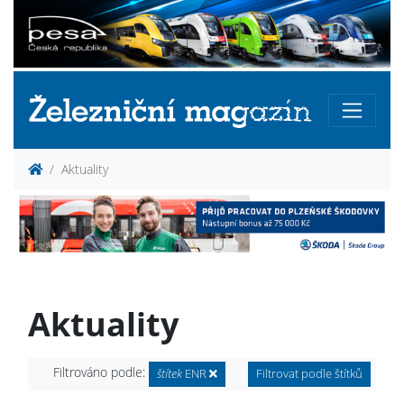
Aktuality
Aktuality
Filtrováno podle:
štítek
ENR
Filtrovat podle štítků