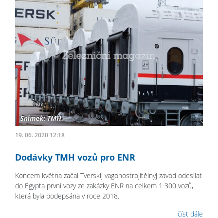
19. 06. 2020 12:18
Dodávky TMH vozů pro ENR
Koncem května začal Tverskij vagonostrojitělnyj zavod odesílat
do Egypta první vozy ze zakázky ENR na celkem 1 300 vozů,
která byla podepsána v roce 2018.
číst dále