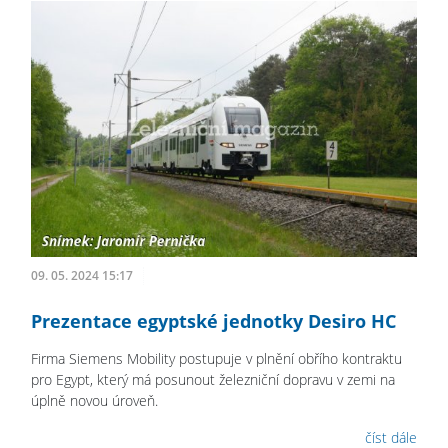
09. 05. 2024 15:17
Prezentace egyptské jednotky Desiro HC
Firma Siemens Mobility postupuje v plnění obřího kontraktu
pro Egypt, který má posunout železniční dopravu v zemi na
úplně novou úroveň.
číst dále