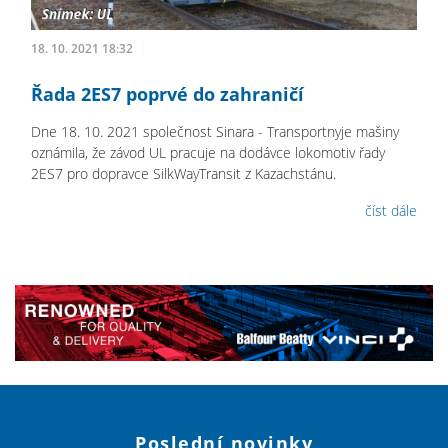
18. 10. 2021 18:32
Řada 2ES7 poprvé do zahraničí
Dne 18. 10. 2021 společnost Sinara - Transportnyje mašiny
oznámila, že závod UL pracuje na dodávce lokomotiv řady
2ES7 pro dopravce SilkWayTransit z Kazachstánu.
číst dále
Poslední novinky