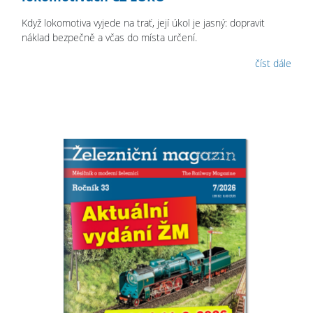
Když lokomotiva vyjede na trať, její úkol je jasný: dopravit
náklad bezpečně a včas do místa určení.
číst dále