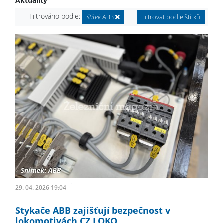
Aktuality
Filtrováno podle:
štítek
ABB
Filtrovat podle štítků
29. 04. 2026 19:04
Stykače ABB zajišťují bezpečnost v
lokomotivách CZ LOKO