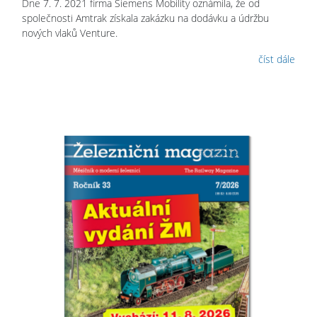
Dne 7. 7. 2021 firma Siemens Mobility oznámila, že od
společnosti Amtrak získala zakázku na dodávku a údržbu
nových vlaků Venture.
číst dále