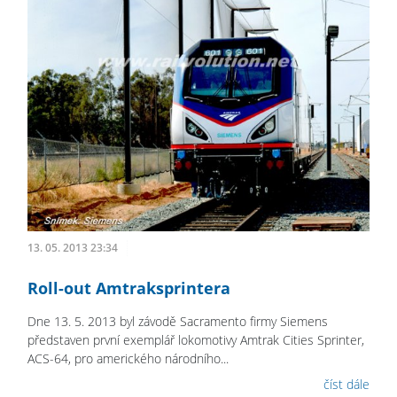
13. 05. 2013 23:34
Roll-out Amtraksprintera
Dne 13. 5. 2013 byl závodě Sacramento firmy Siemens
představen první exemplář lokomotivy Amtrak Cities Sprinter,
ACS-64, pro amerického národního...
číst dále