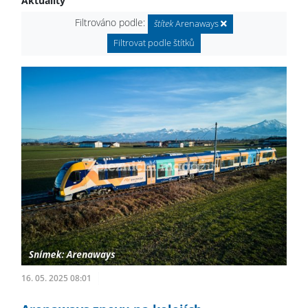
Aktuality
Filtrováno podle:
štítek
Arenaways
Filtrovat podle štítků
16. 05. 2025 08:01