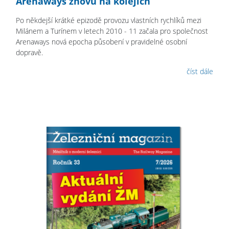
Arenaways znovu na kolejích
Po někdejší krátké epizodě provozu vlastních rychlíků mezi
Milánem a Turínem v letech 2010 - 11 začala pro společnost
Arenaways nová epocha působení v pravidelné osobní
dopravě.
číst dále