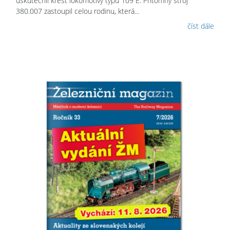
uskutečnil křest lokomotivy typu 109 E. Přítomný stroj
380.007 zastoupil celou rodinu, která...
číst dále