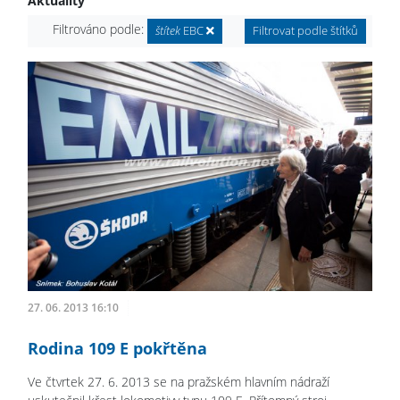
Aktuality
Filtrováno podle:
štítek
EBC
Filtrovat podle štítků
27. 06. 2013 16:10
Rodina 109 E pokřtěna
Ve čtvrtek 27. 6. 2013 se na pražském hlavním nádraží