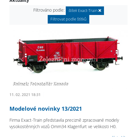
Aktuality
Filtrováno podle:
štítek
Exact-Train
Filtrovat podle štítků
11. 02. 2021 18:31
Modelové novinky 13/2021
Firma Exact-Train představila precizně zpracované modely
vysokostěnných vozů Omm34 Klagenfurt ve velikosti H0.