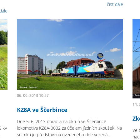
číst dále
 dále
06. 06. 2013 10:57
14. 
KZ8A ve Ščerbince
Zk
Dne 5. 6. 2013 dorazila na okruh ve Ščerbince
5 kV
lokomotiva KZ8A-0002 za účelem jízdních zkoušek. Na
Ve 
.
snímku je představena uvedeného dne vezená...
nac