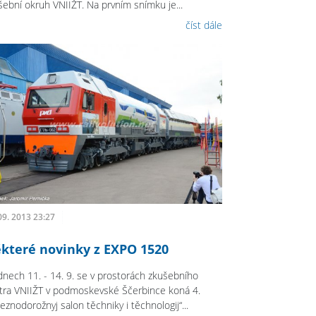
šební okruh VNIIŽT. Na prvním snímku je...
číst dále
09. 2013 23:27
které novinky z EXPO 1520
dnech 11. - 14. 9. se v prostorách zkušebního
tra VNIIŽT v podmoskevské Ščerbince koná 4.
eznodorožnyj salon těchniky i těchnologij“...