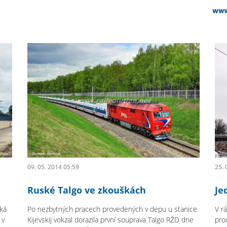
09. 05. 2014 05:59
25. 
Ruské Talgo ve zkouškách
Je
cká
Po nezbytných pracech provedených v depu u stanice
V r
 v
Kijevskij vokzal dorazila první souprava Talgo RŽD dne
pro