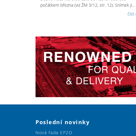
počátkem března (viz ŽM 3/12, str. 12). Snímek ji...
číst
Poslední novinky
Nová řada EP2D