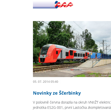
05. 07. 2014 05:40
Novinky ze Ščerbinky
V polovině června dorazila na okruh VNIIŽT elektri
jednotka ES2G-001, první Lastočka zkompletovaná