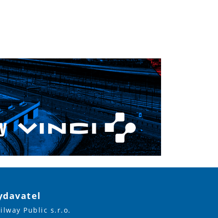
ydavatel
ilway Public s.r.o.