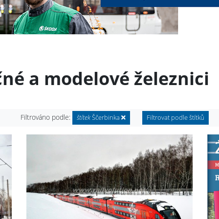
čné a modelové železnici
Filtrováno podle:
štítek
Ščerbinka
Filtrovat podle štítků