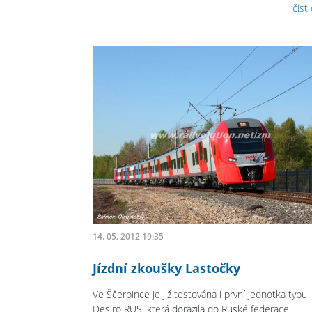
číst
14. 05. 2012 19:35
Jízdní zkoušky Lastočky
Ve Ščerbince je již testována i první jednotka typu
Desiro RUS, která dorazila do Ruské federace