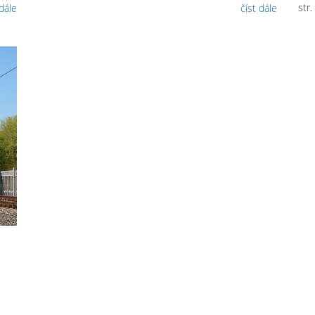
str.
 dále
číst dále