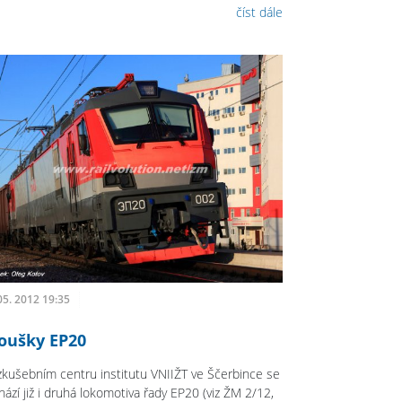
číst dále
05. 2012 19:35
oušky EP20
zkušebním centru institutu VNIIŽT ve Ščerbince se
hází již i druhá lokomotiva řady EP20 (viz ŽM 2/12,