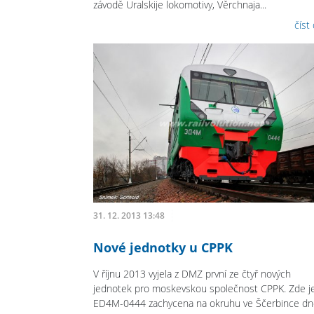
závodě Uralskije lokomotivy, Věrchnaja...
číst
31. 12. 2013 13:48
Nové jednotky u CPPK
V říjnu 2013 vyjela z DMZ první ze čtyř nových
jednotek pro moskevskou společnost CPPK. Zde j
ED4M-0444 zachycena na okruhu ve Ščerbince dn