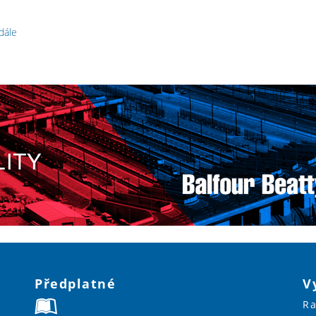
 dále
Předplatné
V
Ra