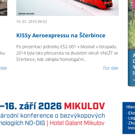
15. 01. 2015 09:52
KISSy Aeroexpressu na Ščerbince
Po prezentaci jednotky EŠ2-001 v Moskvě v listopadu
tku
2014 byla tato přesunuta na zkušební okruh VNIIŽT ve
Ščerbince, kde zahájila homologační...
 dále
číst dále