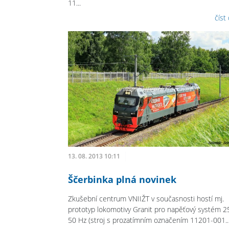
11...
číst
13. 08. 2013 10:11
Ščerbinka plná novinek
Zkušební centrum VNIIŽT v současnosti hostí mj.
prototyp lokomotivy Granit pro napěťový systém 2
50 Hz (stroj s prozatímním označením 11201-001..