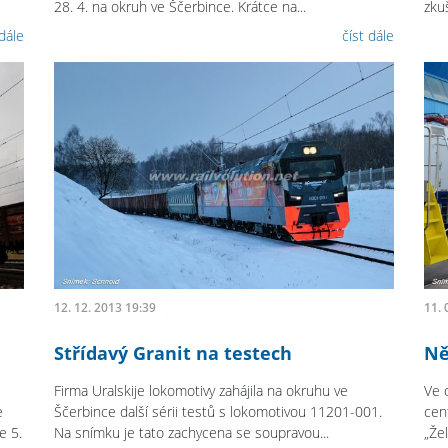
28. 4. na okruh ve Ščerbince. Krátce na...
zku
 dále
číst dále
12. 12. 2013 19:39
11. 
Střídavý Granit na testech
Ně
Firma Uralskije lokomotivy zahájila na okruhu ve
Ve 
e
Ščerbince další sérii testů s lokomotivou 11201-001.
cen
e 5.
Na snímku je tato zachycena se soupravou...
„Žel