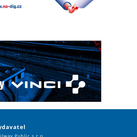
ydavatel
ilway Public s.r.o.