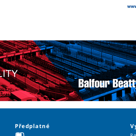
Předplatné
V
Ra