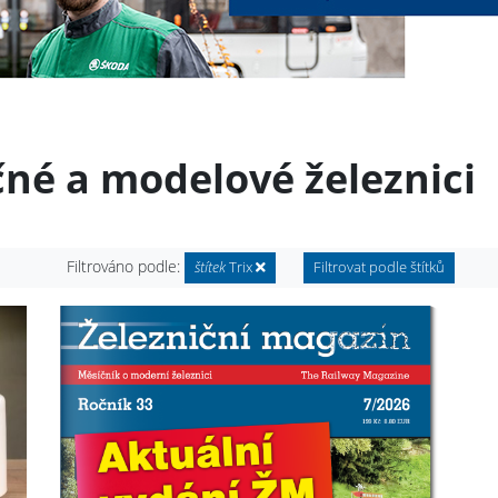
čné a modelové železnici
Filtrováno podle:
štítek
Trix
Filtrovat podle štítků