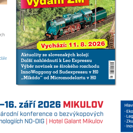
ých
 dále