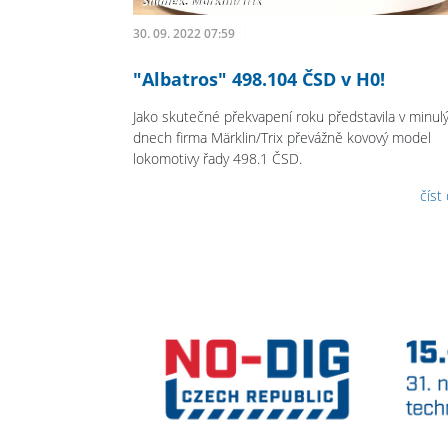
30. 09. 2022 07:59
"Albatros" 498.104 ČSD v H0!
Jako skutečné překvapení roku představila v minul
dnech firma Märklin/Trix převážně kovový model
lokomotivy řady 498.1 ČSD.
číst