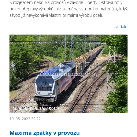
S rozjezdem několika provozů v závodě Liberty Ostrava ožily
nejen přepravy výrobků, ale zejména vstupního materiálu, když
závod již nevykonává vlastní primární výrobu oceli.
číst dále
19. 05. 2022 22:22
Maxima zpátky v provozu