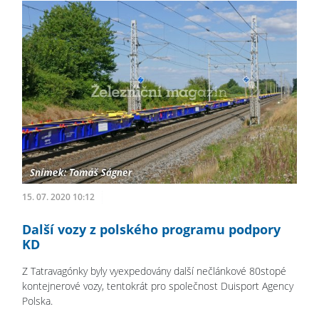
15. 07. 2020 10:12
Další vozy z polského programu podpory
KD
Z Tatravagónky byly vyexpedovány další nečlánkové 80stopé
kontejnerové vozy, tentokrát pro společnost Duisport Agency
Polska.