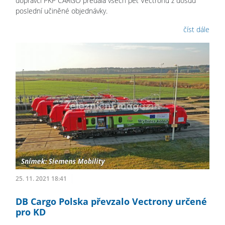
dopravci PKP CARGO předala všech pět Vectronů z dosud
poslední učiněné objednávky.
číst dále
25. 11. 2021 18:41
DB Cargo Polska převzalo Vectrony určené
pro KD