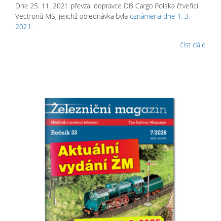
Dne 25. 11. 2021 převzal dopravce DB Cargo Polska čtveřici
Vectronů MS, jejichž objednávka byla
oznámena dne 1. 3.
2021
.
číst dále