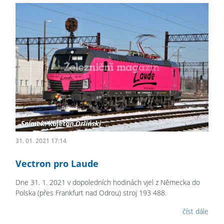
31. 01. 2021 17:14
Vectron pro Laude
Dne 31. 1. 2021 v dopoledních hodinách vjel z Německa do
Polska (přes Frankfurt nad Odrou) stroj 193 488.
číst dále