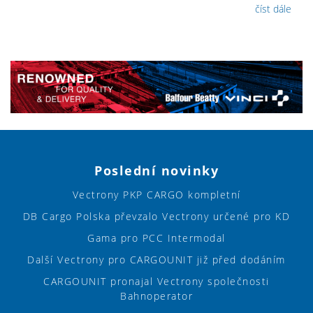
číst dále
Poslední novinky
Vectrony PKP CARGO kompletní
DB Cargo Polska převzalo Vectrony určené pro KD
Gama pro PCC Intermodal
Další Vectrony pro CARGOUNIT již před dodáním
CARGOUNIT pronajal Vectrony společnosti
Bahnoperator