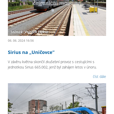
06. 06. 2024 16:56
Sirius na „Uničovce“
V závěru května skončil zkušební provoz s cestujícími s
jednotkou Sirius 665.002, jenž byl zahájen letos v únoru.
číst dále