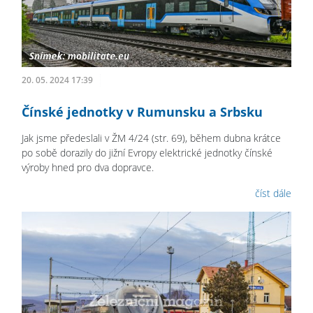
20. 05. 2024 17:39
Čínské jednotky v Rumunsku a Srbsku
Jak jsme předeslali v ŽM 4/24 (str. 69), během dubna krátce
po sobě dorazily do jižní Evropy elektrické jednotky čínské
výroby hned pro dva dopravce.
číst dále