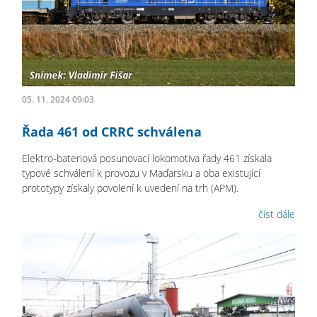
05. 11. 2024 09:03
Řada 461 od CRRC schválena
Elektro-bateriová posunovací lokomotiva řady 461 získala
typové schválení k provozu v Maďarsku a oba existující
prototypy získaly povolení k uvedení na trh (APM).
číst dále