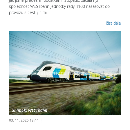
Jak jsme předeslali počátkem listopadu, začala nyní
společnost WESTbahn jednotky řady 4100 nasazovat do
provozu s cestujícími.
číst dále
03. 11. 2025 18:44