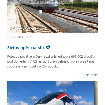
18. 09. 2024 12:37
Sirius opět na síti SŽ
Poté, co počátkem června zahájila jednotka 665.002 zkoušky
pod dohledem ETCS na síti Správy železnic, objevila se tatáž
souprava v září opět na Olomoucku.
číst dále