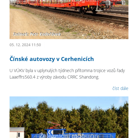
05. 12. 2024 11:50
Čínské autovozy v Cerhenicích
U VÚKV byla v uplynulých týdnech přítomna trojice vozů řady
Laaeffrs560.4 z výroby závodu CRRC Shandong.
číst dále